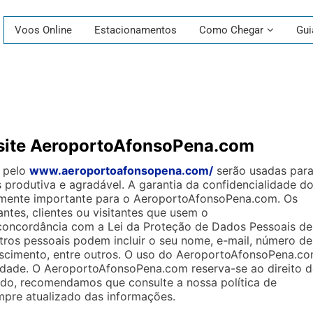
Voos Online
Estacionamentos
Como Chegar
Gui
o site AeroportoAfonsoPena.com
s pelo
www.aeroportoafonsopena.com/
serão usadas par
is produtiva e agradável. A garantia da confidencialidade d
amente importante para o AeroportoAfonsoPena.com. Os
tes, clientes ou visitantes que usem o
oncordância com a Lei da Proteção de Dados Pessoais de
stros pessoais podem incluir o seu nome, e-mail, número de
 nascimento, entre outros. O uso do AeroportoAfonsoPena.c
idade. O AeroportoAfonsoPena.com reserva-se ao direito d
odo, recomendamos que consulte a nossa política de
mpre atualizado das informações.