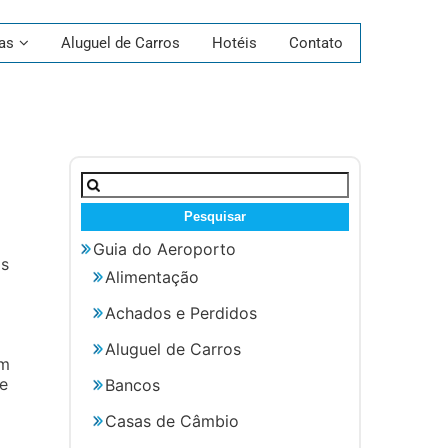
as
Aluguel de Carros
Hotéis
Contato
Pesquisar
por:
a
Guia do Aeroporto
os
Alimentação
Achados e Perdidos
Aluguel de Carros
om
e
Bancos
Casas de Câmbio